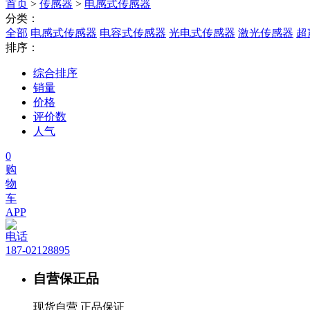
首页
>
传感器
>
电感式传感器
分类：
全部
电感式传感器
电容式传感器
光电式传感器
激光传感器
超
排序：
综合排序
销量
价格
评价数
人气
0
购
物
车
APP
电话
187-02128895
自营保正品
现货自营 正品保证