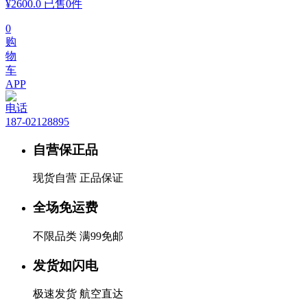
¥
2600.0
已售0件
0
购
物
车
APP
电话
187-02128895
自营保正品
现货自营 正品保证
全场免运费
不限品类 满99免邮
发货如闪电
极速发货 航空直达