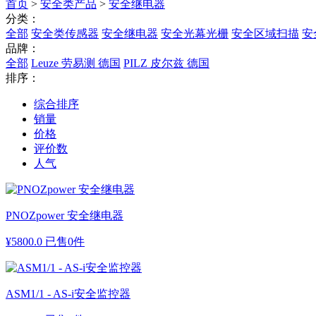
首页
>
安全类产品
>
安全继电器
分类：
全部
安全类传感器
安全继电器
安全光幕光栅
安全区域扫描
安
品牌：
全部
Leuze 劳易测 德国
PILZ 皮尔兹 德国
排序：
综合排序
销量
价格
评价数
人气
PNOZpower 安全继电器
¥
5800.0
已售0件
ASM1/1 - AS-i安全监控器